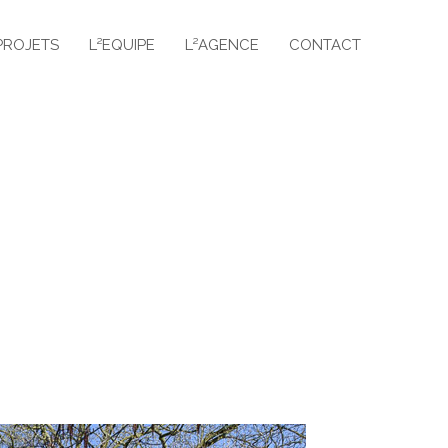
PROJETS
L²EQUIPE
L²AGENCE
CONTACT